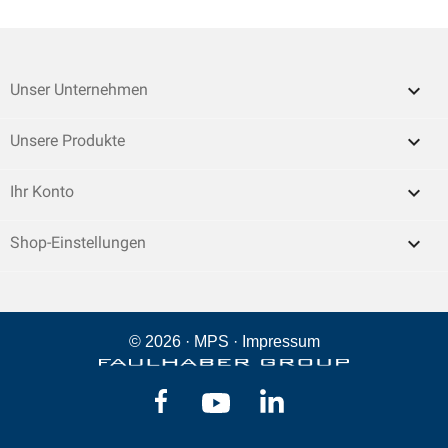

Unser Unternehmen

Unsere Produkte

Ihr Konto
keyboard_arrow_down
Shop-Einstellungen
© 2026 ·
MPS
·
Impressum
Facebook
YouTube
LinkedIn