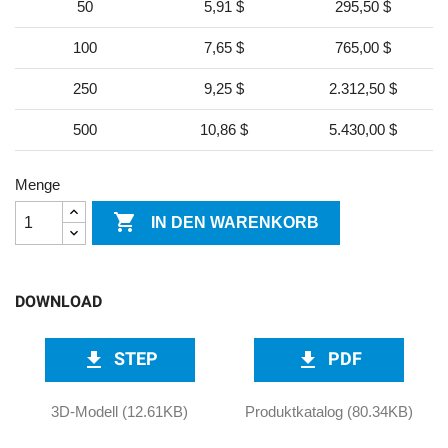
50
5,91 $
295,50 $
100
7,65 $
765,00 $
250
9,25 $
2.312,50 $
500
10,86 $
5.430,00 $
Menge

IN DEN WARENKORB
DOWNLOAD
STEP
PDF
download
download
3D-Modell (12.61KB)
Produktkatalog (80.34KB)