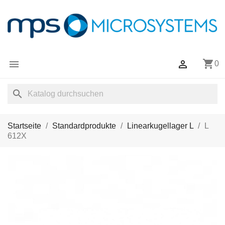
shopping_cart


0
search
Startseite
Standardprodukte
Linearkugellager L
L
612X