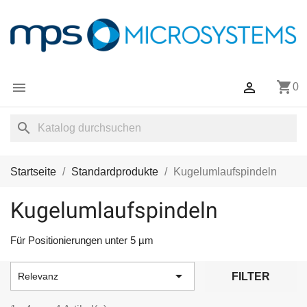
shopping_cart


0
search
Startseite
Standardprodukte
Kugelumlaufspindeln
Kugelumlaufspindeln
Für Positionierungen unter 5 µm

FILTER
Relevanz